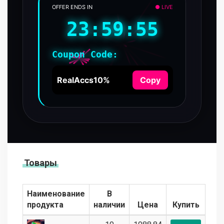
OFFER ENDS IN
● LIVE
23:59:55
Coupon Code:
RealAccs10%
Copy
Товары
Наименование
В
продукта
наличии
Цена
Купить